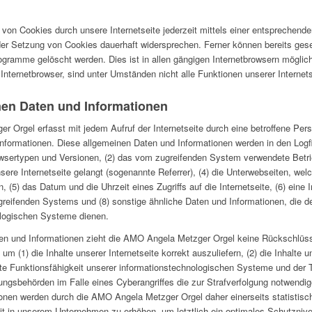
von Cookies durch unsere Internetseite jederzeit mittels einer entsprechend
der Setzung von Cookies dauerhaft widersprechen. Ferner können bereits gese
gramme gelöscht werden. Dies ist in allen gängigen Internetbrowsern möglich.
ternetbrowser, sind unter Umständen nicht alle Funktionen unserer Internets
nen Daten und Informationen
r Orgel erfasst mit jedem Aufruf der Internetseite durch eine betroffene Per
nformationen. Diese allgemeinen Daten und Informationen werden in den Logfi
sertypen und Versionen, (2) das vom zugreifenden System verwendete Betrieb
ere Internetseite gelangt (sogenannte Referrer), (4) die Unterwebseiten, we
, (5) das Datum und die Uhrzeit eines Zugriffs auf die Internetseite, (6) eine 
zugreifenden Systems und (8) sonstige ähnliche Daten und Informationen, die 
ologischen Systeme dienen.
en und Informationen zieht die AMO Angela Metzger Orgel keine Rückschlüsse
um (1) die Inhalte unserer Internetseite korrekt auszuliefern, (2) die Inhalte 
afte Funktionsfähigkeit unserer informationstechnologischen Systeme und der T
ungsbehörden im Falle eines Cyberangriffes die zur Strafverfolgung notwendig
en werden durch die AMO Angela Metzger Orgel daher einerseits statistisch
t in unserem Unternehmen zu erhöhen, um letztlich ein optimales Schutznivea