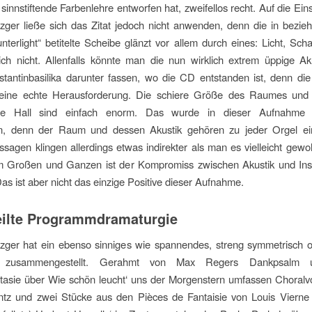
 sinnstiftende Farbenlehre entworfen hat, zweifellos recht. Auf die Ein
ger ließe sich das Zitat jedoch nicht anwenden, denn die in bezie
terlight“ betitelte Scheibe glänzt vor allem durch eines: Licht, Scha
lich nicht. Allenfalls könnte man die nun wirklich extrem üppige Ak
stantinbasilika darunter fassen, wo die CD entstanden ist, denn die 
ine echte Herausforderung. Die schiere Größe des Raumes und
ende Hall sind einfach enorm. Das wurde in dieser Aufnahme 
n, denn der Raum und dessen Akustik gehören zu jeder Orgel ei
agen klingen allerdings etwas indirekter als man es vielleicht gewoh
m Großen und Ganzen ist der Kompromiss zwischen Akustik und Ins
as ist aber nicht das einzige Positive dieser Aufnahme.
ilte Programmdramaturgie
zger hat ein ebenso sinniges wie spannendes, streng symmetrisch or
 zusammengestellt. Gerahmt von Max Regers Dankpsalm u
tasie über Wie schön leucht‘ uns der Morgenstern umfassen Choralvo
intz und zwei Stücke aus den Pièces de Fantaisie von Louis Viern