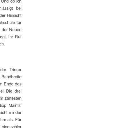
r Und ob ich
lässigt bei
der Hinsicht
chschule für
em der Neuen
egt. Ihr Ruf
ch.
er Trierer
e Bandbreite
 am Ende des
s! Die drei
om zartesten
ipp Maintz‘
nicht minder
ehrmals. Für
 eine schier