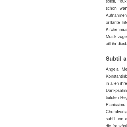
soleil, Feu
schon wand
Aufnahmen w
brillante I
Kirchenmusi
Musik zuget
eilt ihr die
Subtil a
Angela Me
Konstantinb
in allen ih
Dankpsalms
tiefsten Re
Pianissimo
Choralvorsp
subtil und 
die französ