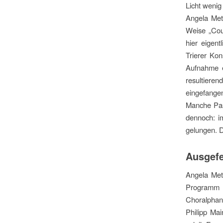
Licht wenig
Angela Metz
Weise „Coun
hier eigent
Trierer Kon
Aufnahme e
resultier
eingefange
Manche Pass
dennoch: i
gelungen. D
Ausgefe
Angela Met
Programm
Choralphan
Philipp Ma