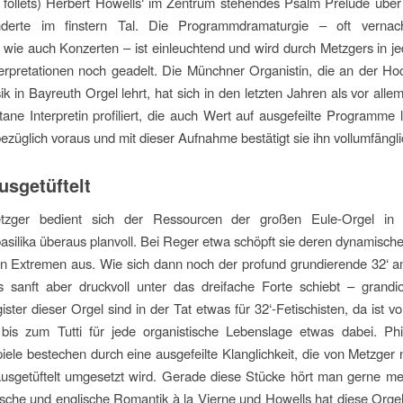
x follets) Herbert Howells‘ im Zentrum stehendes Psalm Prelude übe
erte im finstern Tal. Die Programmdramaturgie – oft vernach
ie auch Konzerten – ist einleuchtend und wird durch Metzgers in je
nterpretationen noch geadelt. Die Münchner Organistin, die an der Ho
k in Bayreuth Orgel lehrt, hat sich in den letzten Jahren als vor all
ane Interpretin profiliert, die auch Wert auf ausgefeilte Programme l
sbezüglich voraus und mit dieser Aufnahme bestätigt sie ihn vollumfängli
usgetüftelt
tzger bedient sich der Ressourcen der großen Eule-Orgel in d
asilika überaus planvoll. Bei Reger etwa schöpft sie deren dynamisch
ren Extremen aus. Wie sich dann noch der profund grundierende 32‘
 sanft aber druckvoll unter das dreifache Forte schiebt – grandio
gister dieser Orgel sind in der Tat etwas für 32‘-Fetischisten, da ist v
 bis zum Tutti für jede organistische Lebenslage etwas dabei. Phil
iele bestechen durch eine ausgefeilte Klanglichkeit, die von Metzger 
ausgetüftelt umgesetzt wird. Gerade diese Stücke hört man gerne m
ische und englische Romantik à la Vierne und Howells hat diese Orgel