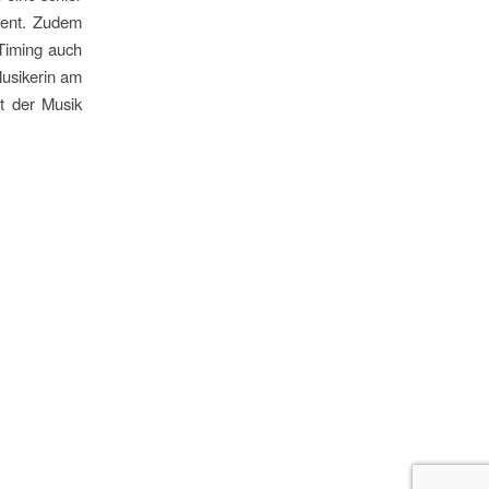
dient. Zudem
 Timing auch
Musikerin am
st der Musik