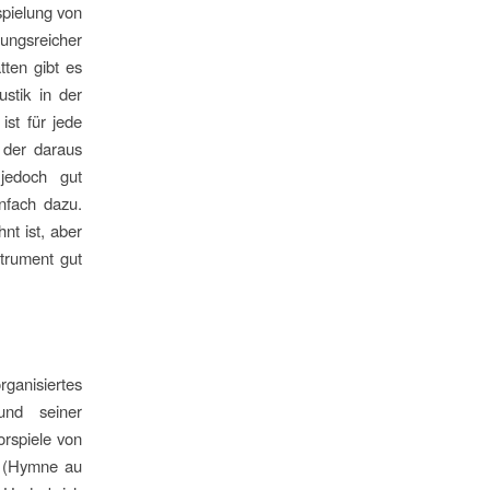
spielung von
hungsreicher
tten gibt es
ustik in der
ist für jede
 der daraus
jedoch gut
nfach dazu.
nt ist, aber
trument gut
ganisiertes
nd seiner
rspiele von
e (Hymne au