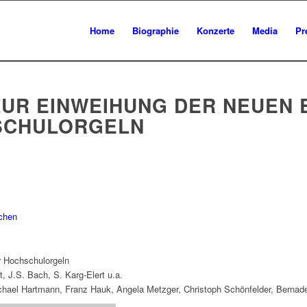
Home
Biographie
Konzerte
Media
Pr
UR EINWEIHUNG DER NEUEN 
SCHULORGELN
chen
er Hochschulorgeln
, J.S. Bach, S. Karg-Elert u.a.
ichael Hartmann, Franz Hauk, Angela Metzger, Christoph Schönfelder, Berna