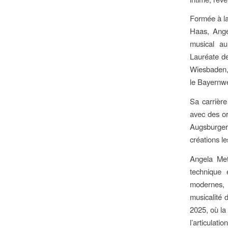
Formée à l
Haas, Ange
musical au
Lauréate d
Wiesbaden, 
le Bayernwe
Sa carrière
avec des or
Augsburger 
créations l
Angela Met
technique 
modernes, 
musicalité 
2025, où la 
l’articulat