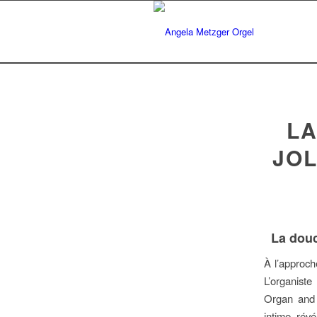
LA
JOL
La douc
À l’approch
L’organiste
Organ and 
intime, révé