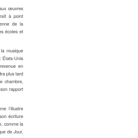
r aux œuvres
aît à point
yenne de la
es écoles et
 la musique
x États-Unis
 revenue en
ra plus tard
de chambre,
t son rapport
 l’illustre
on écriture
ve, comme la
que de Jour,