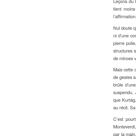
Leçons du P
tient moin
l’affirmation
Nul doute q
ni d’une c
pierre poli
structures 
de minces v
Mais cette 
de gestes s
brûle d’un
suspendu, 
que Kurtág,
au récit. Sa
C’est pour
Monteverdi,
par la main