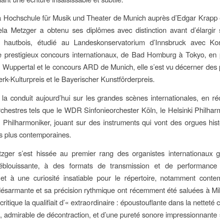
a Hochschule für Musik und Theater de Munich auprès d’Edgar Krapp 
la Metzger a obtenu ses diplômes avec distinction avant d’élargir 
 hautbois, étudié au Landeskonservatorium d’Innsbruck avec Kon
e prestigieux concours internationaux, de Bad Homburg à Tokyo, en 
Wuppertal et le concours ARD de Munich, elle s’est vu décerner des p
rk-Kulturpreis et le Bayerischer Kunstförderpreis.
 la conduit aujourd’hui sur les grandes scènes internationales, en r
chestres tels que le WDR Sinfonieorchester Köln, le Helsinki Philhar
Philharmoniker, jouant sur des instruments qui vont des orgues his
es plus contemporaines.
zger s’est hissée au premier rang des organistes internationaux 
éblouissante, à des formats de transmission et de performance
et à une curiosité insatiable pour le répertoire, notamment conte
désarmante et sa précision rythmique ont récemment été saluées à M
critique la qualifiait d’« extraordinaire : époustouflante dans la nette
ion, admirable de décontraction, et d’une pureté sonore impressionnante 