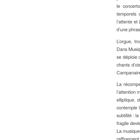
le concert
temporels 
l’attente et
d’une phras
L’orgue, tr
Dans Musique
se déploie 
chants d’oi
Campanaires
La récompe
l’attention
elliptique,
contemple le
subtilité : 
fragile dev
La musique 
raffinement