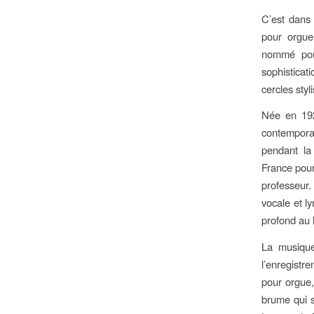
C’est dans 
pour orgue
nommé pour
sophisticat
cercles styl
Née en 192
contemporai
pendant la
France pour
professeur
vocale et ly
profond au 
La musique
l’enregist
pour orgue,
brume qui s