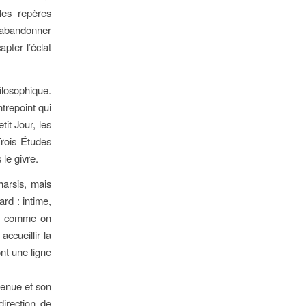
les repères
 abandonner
apter l’éclat
ilosophique.
ntrepoint qui
it Jour, les
Trois Études
le givre.
arsis, mais
rd : intime,
ter comme on
accueillir la
ont une ligne
tenue et son
direction de