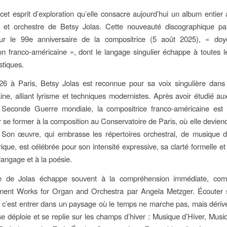
cet esprit d’exploration qu’elle consacre aujourd’hui un album entie
 et orchestre de Betsy Jolas. Cette nouveauté discographique par
 le 99e anniversaire de la compositrice (5 août 2025), « do
ion franco-américaine », dont le langage singulier échappe à toutes l
istiques.
6 à Paris, Betsy Jolas est reconnue pour sa voix singulière dans
ne, alliant lyrisme et techniques modernistes. Après avoir étudié au
 Seconde Guerre mondiale, la compositrice franco-américaine est
 se former à la composition au Conservatoire de Paris, où elle deviend
. Son œuvre, qui embrasse les répertoires orchestral, de musique 
rique, est célébrée pour son intensité expressive, sa clarté formelle e
langage et à la poésie.
 de Jolas échappe souvent à la compréhension immédiate, comme
rement Works for Organ and Orchestra par Angela Metzger. Écouter s
 c’est entrer dans un paysage où le temps ne marche pas, mais déri
e déploie et se replie sur les champs d’hiver : Musique d’Hiver, Musi