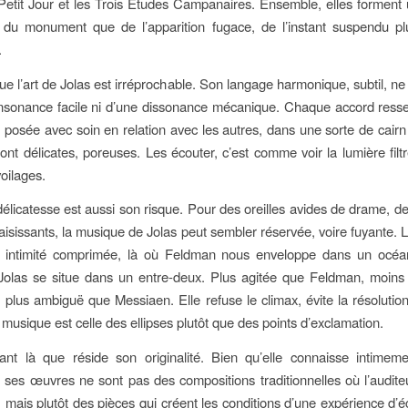
etit Jour et les Trois Études Campanaires. Ensemble, elles forment 
s du monument que de l’apparition fugace, de l’instant suspendu pl
.
ue l’art de Jolas est irréprochable. Son langage harmonique, subtil, ne
onsonance facile ni d’une dissonance mécanique. Chaque accord ress
e, posée avec soin en relation avec les autres, dans une sorte de cairn 
sont délicates, poreuses. Les écouter, c’est comme voir la lumière filtr
oilages.
délicatesse est aussi son risque. Pour des oreilles avides de drame, de
aisissants, la musique de Jolas peut sembler réservée, voire fuyante. 
e intimité comprimée, là où Feldman nous enveloppe dans un océ
Jolas se situe dans un entre-deux. Plus agitée que Feldman, moins
 plus ambiguë que Messiaen. Elle refuse le climax, évite la résolutio
 musique est celle des ellipses plutôt que des points d’exclamation.
tant là que réside son originalité. Bien qu’elle connaisse intimem
 ses œuvres ne sont pas des compositions traditionnelles où l’audite
, mais plutôt des pièces qui créent les conditions d’une expérience d’