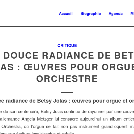
Accueil
Biographie
Agenda
M
CRITIQUE
 DOUCE RADIANCE DE BE
AS : ŒUVRES POUR ORGU
ORCHESTRE
e radiance de Betsy Jolas : œuvres pour orgue et o
e de son centenaire, Betsy Jolas continue de rayonner par une œuvre
 allemande Angela Metzger lui consacre aujourd’hui un album entie
Orchestra, où l’orgue se fait non pas instrument grandiloquent ma
lant une écriture insaisissable et subtile.