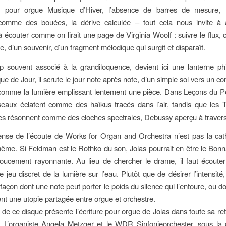
o pour orgue Musique d’Hiver, l’absence de barres de mesure, 
comme des bouées, la dérive calculée – tout cela nous invite à
 à écouter comme on lirait une page de Virginia Woolf : suivre le flux, c
e, d’un souvenir, d’un fragment mélodique qui surgit et disparaît.
op souvent associé à la grandiloquence, devient ici une lanterne ph
 de Jour, il scrute le jour note après note, d’un simple sol vers un co
comme la lumière emplissant lentement une pièce. Dans Leçons du Pet
seaux éclatent comme des haïkus tracés dans l’air, tandis que les 
 résonnent comme des cloches spectrales, Debussy aperçu à travers 
nse de l’écoute de Works for Organ and Orchestra n’est pas la cath
 même. Si Feldman est le Rothko du son, Jolas pourrait en être le Bonna
 doucement rayonnante. Au lieu de chercher le drame, il faut écou
 jeu discret de la lumière sur l’eau. Plutôt que de désirer l’intensité, 
la façon dont une note peut porter le poids du silence qui l’entoure, ou d
ient une utopie partagée entre orgue et orchestre.
de ce disque présente l’écriture pour orgue de Jolas dans toute sa re
. L’organiste Angela Metzger et le WDR Sinfonieorchester, sous la 