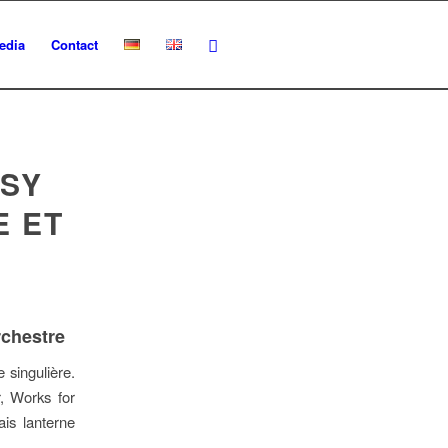
edia
Contact
TSY
E ET
rchestre
 singulière.
r, Works for
is lanterne