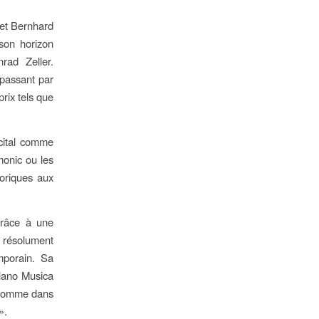
et Bernhard
son horizon
rad Zeller.
passant par
rix tels que
écital comme
monic ou les
toriques aux
grâce à une
 résolument
mporain. Sa
ilano Musica
té comme dans
».