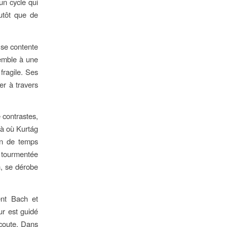
un cycle qui
utôt que de
 se contente
emble à une
fragile. Ses
er à travers
 contrastes,
Là où Kurtág
an de temps
 tourmentée
n, se dérobe
ent Bach et
ur est guidé
écoute. Dans