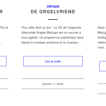
CRITIQUE
EW
DE ORGELVRIEND
VIIe et
Pour aller droit au but : ce CD de l'organiste
Dans c
allemande Angela Metzger est un succès à
Metzg
tous égards. Un programme sophistiqué dans
intell
..
lequel la musique ancienne et la musique ...
relati
n'est .
Lire la suite
janvier 11, 2023