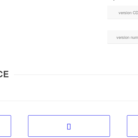
version C
version num
CE