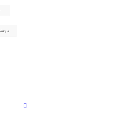
D
érique