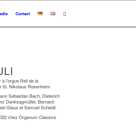
edia
Contact
ULI
à l’orgue Reil de la
he St. Nikolaus Rosenheim
nn Sebastian Bach, Dieterich
nz Danksagmüller, Bernard
iel Glaus et Samuel Scheidt.
2022 chez Organum Classics