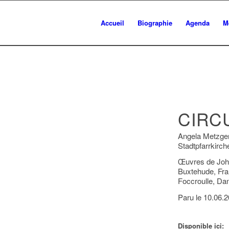
Accueil
Biographie
Agenda
M
CIRC
Angela Metzger 
Stadtpfarrkirc
Œuvres de Joha
Buxtehude, Fra
Foccroulle, Dan
Paru le 10.06.
Disponible ici: