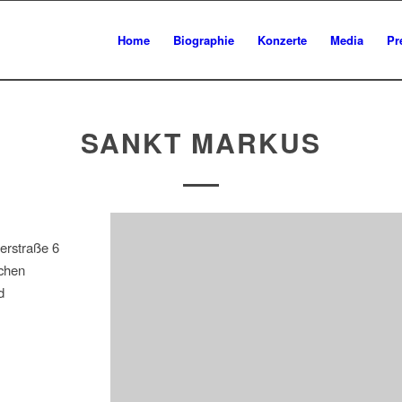
Home
Biographie
Konzerte
Media
Pr
SANKT MARKUS
erstraße 6
chen
d