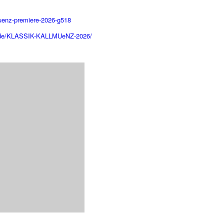
lmuenz-premiere-2026-g518
z.de/KLASSIK-KALLMUeNZ-2026/