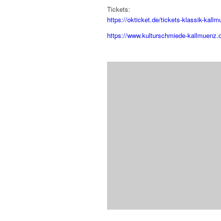
Tickets:
https://okticket.de/tickets-klassik-kal
https://www.kulturschmiede-kallmuen