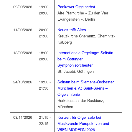
09/09/2026
19:00 -
Pankower Orgelherbst
20:00
Alte Pfarrkirche « Zu den Vier
Evangelisten », Berlin
11/09/2026
20:00 -
Neues trifft Altes
21:00
Kreuzkirche Chemnitz, Chemnitz-
Kaßberg
18/09/2026
18:00 -
Internationale Orgeltage: Solistin
20:00
beim Göttinger
Symphonieorchester
St. Jacobi, Göttingen
24/10/2026
19:30 -
Solistin beim Siemens-Orchester
21:30
München e.V.: Saint-Saëns –
Orgelsinfonie
Herkulessaal der Residenz,
München
03/11/2026
21:15 -
Konzert für Orgel solo bei
22:15
Musikverein Perspektiven und
WIEN MODERN 2026