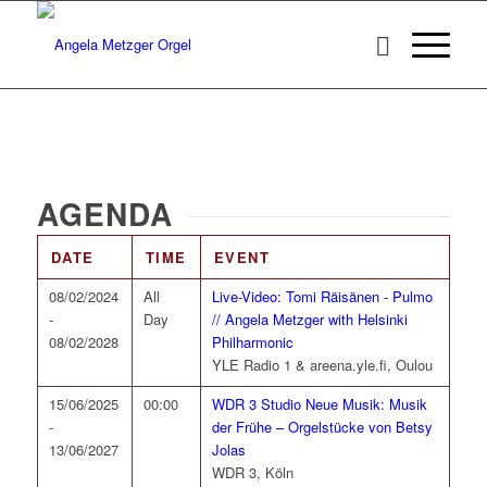
AGENDA
DATE
TIME
EVENT
08/02/2024
All
Live-Video: Tomi Räisänen - Pulmo
-
Day
// Angela Metzger with Helsinki
08/02/2028
Philharmonic
YLE Radio 1 & areena.yle.fi, Oulou
15/06/2025
00:00
WDR 3 Studio Neue Musik: Musik
-
der Frühe – Orgelstücke von Betsy
13/06/2027
Jolas
WDR 3, Köln