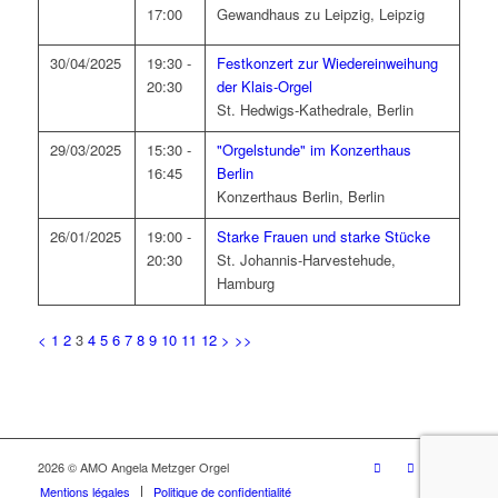
17:00
Gewandhaus zu Leipzig, Leipzig
30/04/2025
19:30 -
Festkonzert zur Wiedereinweihung
20:30
der Klais-Orgel
St. Hedwigs-Kathedrale, Berlin
29/03/2025
15:30 -
"Orgelstunde" im Konzerthaus
16:45
Berlin
Konzerthaus Berlin, Berlin
26/01/2025
19:00 -
Starke Frauen und starke Stücke
20:30
St. Johannis-Harvestehude,
Hamburg
<
1
2
3
4
5
6
7
8
9
10
11
12
>
>>
2026 © AMO Angela Metzger Orgel
Mentions légales
Politique de confidentialité