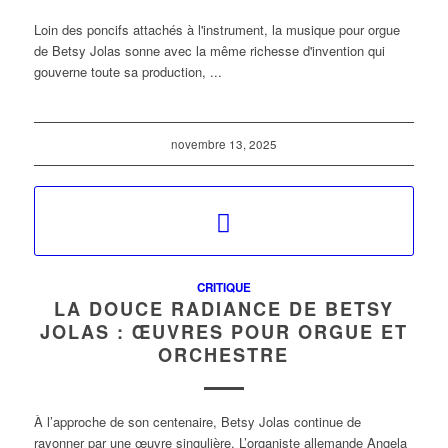
Loin des poncifs attachés à l'instrument, la musique pour orgue
de Betsy Jolas sonne avec la même richesse d'invention qui
gouverne toute sa production, ...
novembre 13, 2025
CRITIQUE
LA DOUCE RADIANCE DE BETSY
JOLAS : ŒUVRES POUR ORGUE ET
ORCHESTRE
À l’approche de son centenaire, Betsy Jolas continue de
rayonner par une œuvre singulière. L’organiste allemande Angela