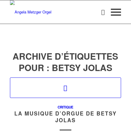
ARCHIVE D’ÉTIQUETTES
POUR :
BETSY JOLAS
CRITIQUE
LA MUSIQUE D’ORGUE DE BETSY
JOLAS