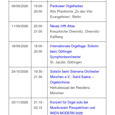
09/09/2026
19:00 -
Pankower Orgelherbst
20:00
Alte Pfarrkirche „Zu den Vier
Evangelisten“, Berlin
11/09/2026
20:00 -
Neues trifft Altes
21:00
Kreuzkirche Chemnitz, Chemnitz-
Kaßberg
18/09/2026
18:00 -
Internationale Orgeltage: Solistin
20:00
beim Göttinger
Symphonieorchester
St. Jacobi, Göttingen
24/10/2026
19:30 -
Solistin beim Siemens-Orchester
21:30
München e.V.: Saint-Saëns –
Orgelsinfonie
Herkulessaal der Residenz,
München
03/11/2026
21:15 -
Konzert für Orgel solo bei
22:15
Musikverein Perspektiven und
WIEN MODERN 2026