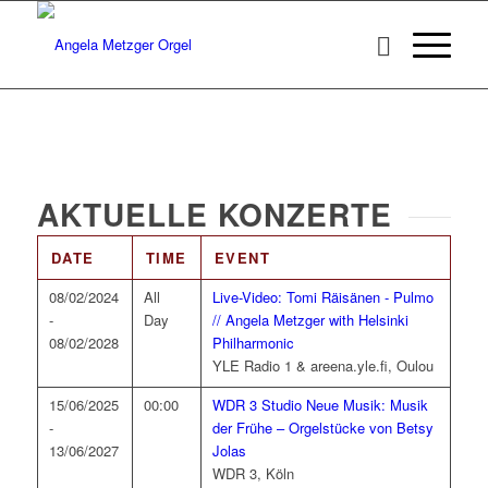
AKTUELLE KONZERTE
DATE
TIME
EVENT
08/02/2024
All
Live-Video: Tomi Räisänen - Pulmo
-
Day
// Angela Metzger with Helsinki
08/02/2028
Philharmonic
YLE Radio 1 & areena.yle.fi, Oulou
15/06/2025
00:00
WDR 3 Studio Neue Musik: Musik
-
der Frühe – Orgelstücke von Betsy
13/06/2027
Jolas
WDR 3, Köln