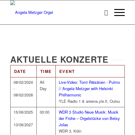
AKTUELLE KONZERTE
DATE
TIME
EVENT
08/02/2024
All
Live-Video: Tomi Räisänen - Pulmo
-
Day
// Angela Metzger with Helsinki
08/02/2028
Philharmonic
YLE Radio 1 & areena.yle.fi, Oulou
15/06/2025
00:00
WDR 3 Studio Neue Musik: Musik
-
der Frühe – Orgelstücke von Betsy
13/06/2027
Jolas
WDR 3, Köln