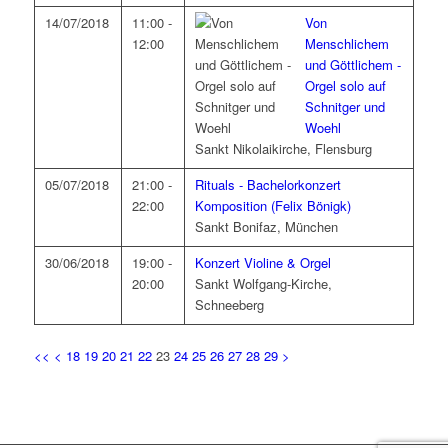
14/07/2018
11:00 -
Von
12:00
Menschlichem
und Göttlichem -
Orgel solo auf
Schnitger und
Woehl
Sankt Nikolaikirche, Flensburg
05/07/2018
21:00 -
Rituals - Bachelorkonzert
22:00
Komposition (Felix Bönigk)
Sankt Bonifaz, München
30/06/2018
19:00 -
Konzert Violine & Orgel
20:00
Sankt Wolfgang-Kirche,
Schneeberg
<<
<
18
19
20
21
22
23
24
25
26
27
28
29
>