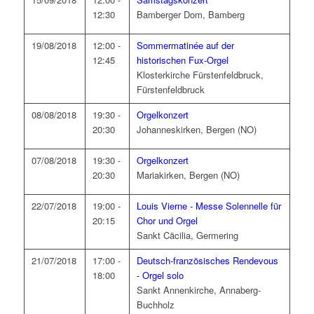
12:30
Bamberger Dom, Bamberg
19/08/2018
12:00 -
Sommermatinée auf der
12:45
historischen Fux-Orgel
Klosterkirche Fürstenfeldbruck,
Fürstenfeldbruck
08/08/2018
19:30 -
Orgelkonzert
20:30
Johanneskirken, Bergen (NO)
07/08/2018
19:30 -
Orgelkonzert
20:30
Mariakirken, Bergen (NO)
22/07/2018
19:00 -
Louis Vierne - Messe Solennelle für
20:15
Chor und Orgel
Sankt Cäcilia, Germering
21/07/2018
17:00 -
Deutsch-französisches Rendevous
18:00
- Orgel solo
Sankt Annenkirche, Annaberg-
Buchholz