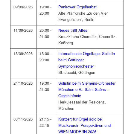
09/09/2026
19:00 -
Pankower Orgelherbst
20:00
Alte Pfarrkirche „Zu den Vier
Evangelisten“, Berlin
11/09/2026
20:00 -
Neues trifft Altes
21:00
Kreuzkirche Chemnitz, Chemnitz-
Kaßberg
18/09/2026
18:00 -
Internationale Orgeltage: Solistin
20:00
beim Göttinger
Symphonieorchester
St. Jacobi, Göttingen
24/10/2026
19:30 -
Solistin beim Siemens-Orchester
21:30
München e.V.: Saint-Saëns –
Orgelsinfonie
Herkulessaal der Residenz,
München
03/11/2026
21:15 -
Konzert für Orgel solo bei
22:15
Musikverein Perspektiven und
WIEN MODERN 2026