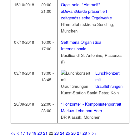
15/10/2018
20:00 -
Orgel solo: "Himmel!" -
21:00
aDevantGarde präsentiert
zeitgenössische Orgelwerke
Himmelfahrtskirche Sendling,
München
07/10/2018
16:00 -
Settimana Organistica
17:00
Internazionale
Basilica di S. Antonino, Piacenza
(I)
03/10/2018
13:00 -
Lunchkonzert
13:45
mit
Uraufführungen
Kunst-Station Sankt Peter, Köln
20/09/2018
22:00 -
"Horizonte" - Komponistenportrait
23:00
Markus Lehmann-Horn
BR Klassik, München
<<
<
17
18
19
20
21
22
23
24
25
26
27
28
>
>>