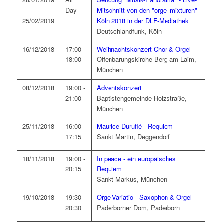
-
Day
Mitschnitt von den "orgel-mixturen"
25/02/2019
Köln 2018 in der DLF-Mediathek
Deutschlandfunk, Köln
16/12/2018
17:00 -
Weihnachtskonzert Chor & Orgel
18:00
Offenbarungskirche Berg am Laim,
München
08/12/2018
19:00 -
Adventskonzert
21:00
Baptistengemeinde Holzstraße,
München
25/11/2018
16:00 -
Maurice Duruflé - Requiem
17:15
Sankt Martin, Deggendorf
18/11/2018
19:00 -
In peace - ein europäisches
20:15
Requiem
Sankt Markus, München
19/10/2018
19:30 -
OrgelVariatio - Saxophon & Orgel
20:30
Paderborner Dom, Paderborn