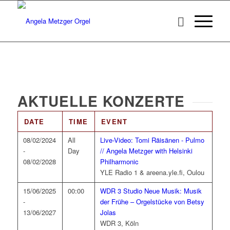
AKTUELLE KONZERTE
DATE
TIME
EVENT
08/02/2024
All
Live-Video: Tomi Räisänen - Pulmo
-
Day
// Angela Metzger with Helsinki
08/02/2028
Philharmonic
YLE Radio 1 & areena.yle.fi, Oulou
15/06/2025
00:00
WDR 3 Studio Neue Musik: Musik
-
der Frühe – Orgelstücke von Betsy
13/06/2027
Jolas
WDR 3, Köln