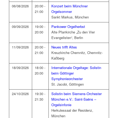
06/08/2026
20:00 -
Konzert beim Münchner
21:00
Orgelsommer
Sankt Markus, München
09/09/2026
19:00 -
Pankower Orgelherbst
20:00
Alte Pfarrkirche „Zu den Vier
Evangelisten“, Berlin
11/09/2026
20:00 -
Neues trifft Altes
21:00
Kreuzkirche Chemnitz, Chemnitz-
Kaßberg
18/09/2026
18:00 -
Internationale Orgeltage: Solistin
20:00
beim Göttinger
Symphonieorchester
St. Jacobi, Göttingen
24/10/2026
19:30 -
Solistin beim Siemens-Orchester
21:30
München e.V.: Saint-Saëns –
Orgelsinfonie
Herkulessaal der Residenz,
München