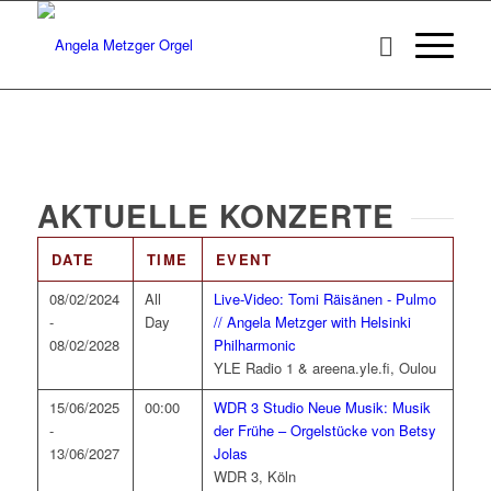
AKTUELLE KONZERTE
DATE
TIME
EVENT
08/02/2024
All
Live-Video: Tomi Räisänen - Pulmo
-
Day
// Angela Metzger with Helsinki
08/02/2028
Philharmonic
YLE Radio 1 & areena.yle.fi, Oulou
15/06/2025
00:00
WDR 3 Studio Neue Musik: Musik
-
der Frühe – Orgelstücke von Betsy
13/06/2027
Jolas
WDR 3, Köln