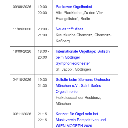
09/09/2026
19:00 -
Pankower Orgelherbst
20:00
Alte Pfarrkirche „Zu den Vier
Evangelisten“, Berlin
11/09/2026
20:00 -
Neues trifft Altes
21:00
Kreuzkirche Chemnitz, Chemnitz-
Kaßberg
18/09/2026
18:00 -
Internationale Orgeltage: Solistin
20:00
beim Göttinger
Symphonieorchester
St. Jacobi, Göttingen
24/10/2026
19:30 -
Solistin beim Siemens-Orchester
21:30
München e.V.: Saint-Saëns –
Orgelsinfonie
Herkulessaal der Residenz,
München
03/11/2026
21:15 -
Konzert für Orgel solo bei
22:15
Musikverein Perspektiven und
WIEN MODERN 2026